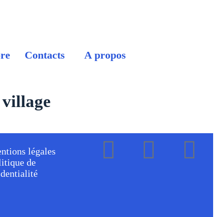
re
Contacts
A propos
 village
ntions légales
litique de
dentialité