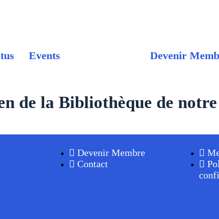
tus
Events
Devenir Memb
Accueil
en de la Bibliothèque de notre
Devenir Membre
Me
Contact
Po
confi