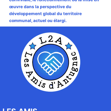
œuvre dans la perspective du
développement global du territoire
communal, actuel ou élargi.