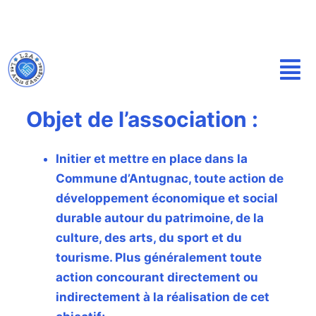
P
a
s
s
e
r
Objet de l’association :
a
u
Initier et mettre en place dans la
c
Commune d’Antugnac, toute action de
o
développement économique et social
n
t
durable autour du patrimoine, de la
e
culture, des arts, du sport et du
n
tourisme. Plus généralement toute
u
action concourant directement ou
indirectement à la réalisation de cet