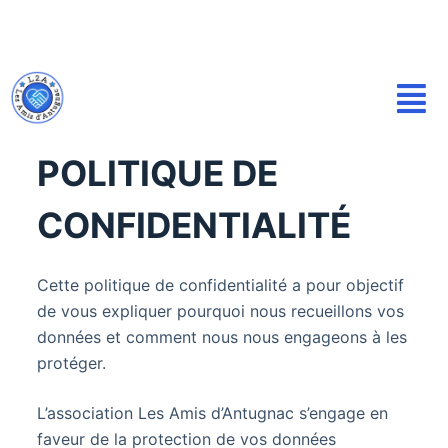
P
a
s
s
e
r
POLITIQUE DE
a
u
CONFIDENTIALITÉ
c
o
n
Cette politique de confidentialité a pour objectif
t
de vous expliquer pourquoi nous recueillons vos
e
données et comment nous nous engageons à les
n
protéger.
u
L’association Les Amis d’Antugnac s’engage en
faveur de la protection de vos données