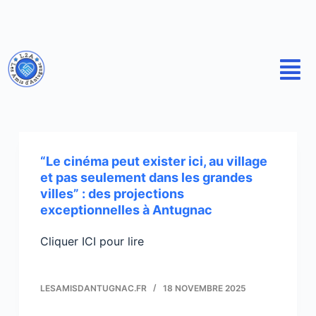
P
a
s
s
e
r
a
u
“Le cinéma peut exister ici, au village
c
et pas seulement dans les grandes
o
villes” : des projections
n
exceptionnelles à Antugnac
t
e
Cliquer ICI pour lire
n
u
LESAMISDANTUGNAC.FR
18 NOVEMBRE 2025