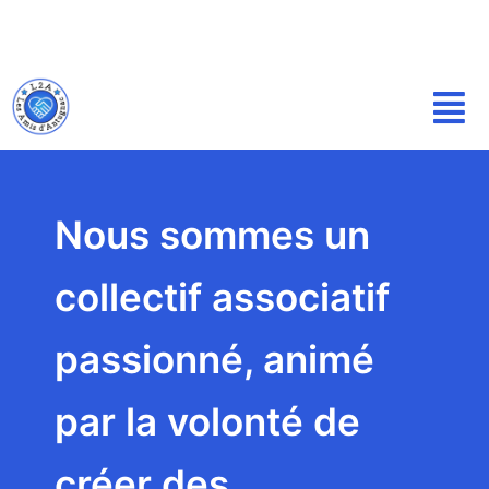
P
a
s
s
e
r
a
Nous sommes un
u
c
o
collectif associatif
n
t
passionné, animé
e
n
par la volonté de
u
créer des