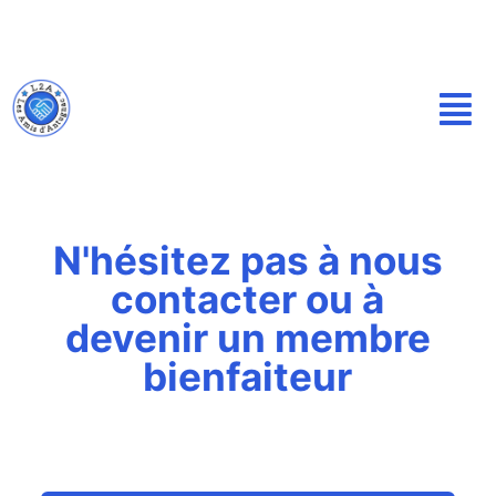
P
a
s
s
e
r
a
u
N'hésitez pas à nous
c
o
contacter ou à
n
devenir un membre
t
bienfaiteur
e
n
u